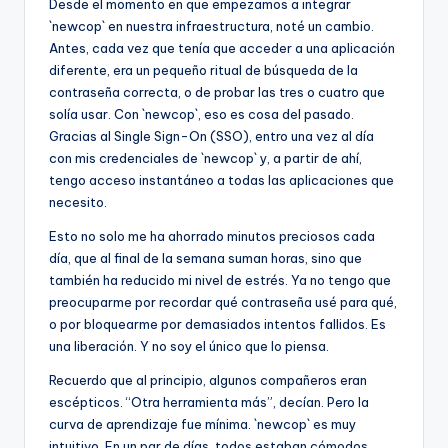
Desde el momento en que empezamos a integrar
`newcop` en nuestra infraestructura, noté un cambio.
Antes, cada vez que tenía que acceder a una aplicación
diferente, era un pequeño ritual de búsqueda de la
contraseña correcta, o de probar las tres o cuatro que
solía usar. Con `newcop`, eso es cosa del pasado.
Gracias al Single Sign-On (SSO), entro una vez al día
con mis credenciales de `newcop` y, a partir de ahí,
tengo acceso instantáneo a todas las aplicaciones que
necesito.
Esto no solo me ha ahorrado minutos preciosos cada
día, que al final de la semana suman horas, sino que
también ha reducido mi nivel de estrés. Ya no tengo que
preocuparme por recordar qué contraseña usé para qué,
o por bloquearme por demasiados intentos fallidos. Es
una liberación. Y no soy el único que lo piensa.
Recuerdo que al principio, algunos compañeros eran
escépticos. “Otra herramienta más”, decían. Pero la
curva de aprendizaje fue mínima. `newcop` es muy
intuitivo. En un par de días, todos estaban cómodos